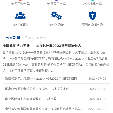
仓库租金全免
物管费用全免
水电能耗全免
专业的团队
专业的系统
完善的质量体系
公司新闻
激情盛夏 活力飞扬——加加林控股2023寻幽探险侧记
激情盛夏 活力飞扬——加加林控股2023寻幽探险侧记 为丰富员工业余文化生
活、增进部门员工间的相互了解，增强团队合作精神，加加林控股工会7月21日、
22日组织在渝小伙伴“穿越碧幽谷.畅游金刀峡”寻幽探险活动。 暴雨过后的偏岩古
镇，没有了往日的喧嚣，小镇显得…...
激情盛夏 活力飞扬——加加林控股2023寻幽探险侧记
2023-07-26
国家药监局王者雄司长一行莅临加加林控股调研
2023-03-31
南岸区政协主席梅泽波调研加加林控股
2022-04-28
贵州省毕节市医保局副局长张俊一行莅临医惠购数字化集采保障中心调研指导
2022-03-03